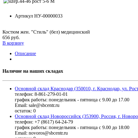
р.44-46 рост 5-6 М
Артикул
НУ-00000033
Костюм жен. "Стиль" (бел) медицинский
656 руб.
В корзину
Описание
Наличие на наших складах
Основной склад Краснодар (350010, г. Краснодар, ул. Рос
телефон: 8-861-279-01-01
график работы: понедельник - пятница с 9.00 до 17.00
Email: sale@sbcentr.ru
остаток:
0
Основной склад Новороссийск (353900, Россия, г. Новоро
телефон: +7 (8617) 64-24-79
график работы: понедельник - пятница с 9.00 до 18:00
Email: novoros@sbcentr.ru