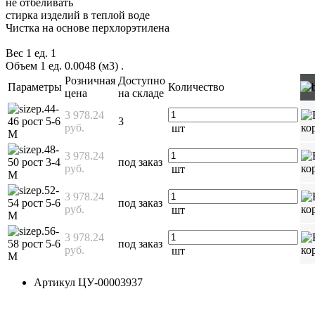
не отбеливать
стирка изделий в теплой воде
Чистка на основе перхлорэтилена
Вес 1 ед. 1
Объем 1 ед. 0.0048 (м3)
.
Розничная
Доступно
Параметры
Количество
цена
на складе
р.44-
3 978.24
46 рост 5-6
3
руб.
шт
М
р.48-
3 978.24
50 рост 3-4
под заказ
руб.
шт
М
р.52-
3 978.24
54 рост 5-6
под заказ
руб.
шт
М
р.56-
3 978.24
58 рост 5-6
под заказ
руб.
шт
М
Артикул
ЦУ-00003937