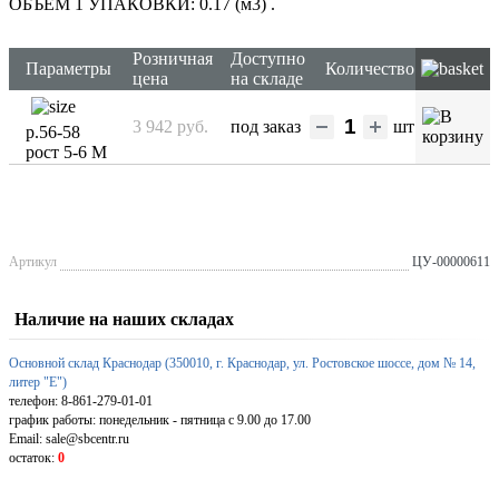
ОБЪЕМ 1 УПАКОВКИ: 0.17 (м3)
.
Розничная
Доступно
Параметры
Количество
цена
на складе
3 942 руб.
под заказ
шт
р.56-58
рост 5-6 М
Артикул
ЦУ-00000611
Наличие на наших складах
Основной склад Краснодар (350010, г. Краснодар, ул. Ростовское шоссе, дом № 14,
литер "Е")
телефон: 8-861-279-01-01
график работы: понедельник - пятница с 9.00 до 17.00
Email: sale@sbcentr.ru
остаток:
0