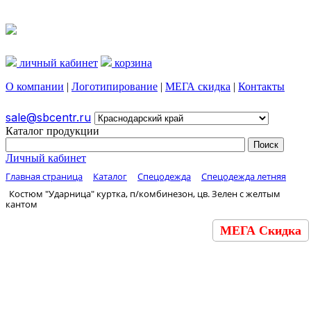
личный кабинет
корзина
О компании
|
Логотипирование
|
МЕГА скидка
|
Контакты
sale@sbcentr.ru
Каталог продукции
Личный кабинет
Главная страница
Каталог
Спецодежда
Спецодежда летняя
Костюм "Ударница" куртка, п/комбинезон, цв. Зелен с желтым
кантом
МЕГА Скидка