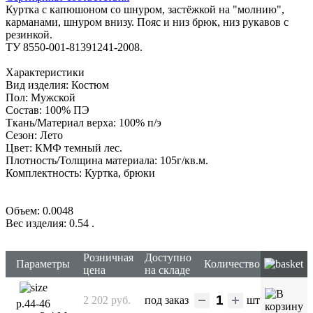
Куртка с капюшоном со шнуром, застёжкой на "молнию",
карманами, шнуром внизу. Пояс и низ брюк, низ рукавов с
резинкой.
ТУ 8550-001-81391241-2008.
Характеристики
Вид изделия: Костюм
Пол: Мужской
Состав: 100% ПЭ
Ткань/Материал верха: 100% п/э
Сезон: Лето
Цвет: КМФ темный лес.
Плотность/Толщина материала: 105г/кв.м.
Комплектность: Куртка, брюки
Объем: 0.0048
Вес изделия: 0.54
.
Розничная
Доступно
Параметры
Количество
цена
на складе
2 202 руб.
под заказ
шт
р.44-46