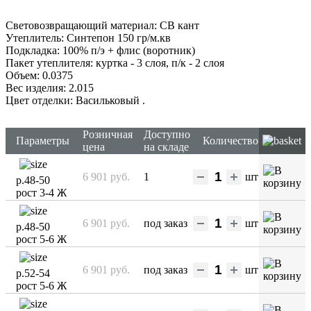
Световозвращающий материал: СВ кант
Утеплитель: Синтепон 150 гр/м.кв
Подкладка: 100% п/э + флис (воротник)
Пакет утеплителя: куртка - 3 слоя, п/к - 2 слоя
Объем: 0.0375
Вес изделия: 2.015
Цвет отделки: Васильковый
.
Розничная
Доступно
Параметры
Количество
цена
на складе
6 901 руб.
1
шт
р.48-50
рост 3-4 Ж
6 901 руб.
под заказ
шт
р.48-50
рост 5-6 Ж
6 901 руб.
под заказ
шт
р.52-54
рост 5-6 Ж