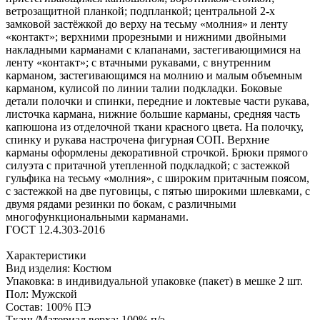
ветрозащитной планкой; подпланкой; центральной 2-х
замковой застёжкой до верху на тесьму «молния» и ленту
«контакт»; верхними прорезными и нижними двойными
накладными карманами с клапанами, застегивающимися на
ленту «контакт»; с втачными рукавами, с внутренним
карманом, застегивающимся на молнию и малым объемным
карманом, кулисой по линии талии подкладки. Боковые
детали полочки и спинки, передние и локтевые части рукава,
листочка кармана, нижние большие карманы, средняя часть
капюшона из отделочной ткани красного цвета. На полочку,
спинку и рукава настрочена фигурная СОП. Верхние
карманы оформлены декоративной строчкой. Брюки прямого
силуэта с притачной утепленной подкладкой; с застежкой
гульфика на тесьму «молния», с широким притачным поясом,
с застежкой на две пуговицы, с пятью широкими шлевками, с
двумя рядами резинки по бокам, с различными
многофункциональными карманами.
ГОСТ 12.4.303-2016
Характеристики
Вид изделия: Костюм
Упаковка: в индивидуальной упаковке (пакет) в мешке 2 шт.
Пол: Мужской
Состав: 100% ПЭ
Ткань/Материал верха: 100% п/э