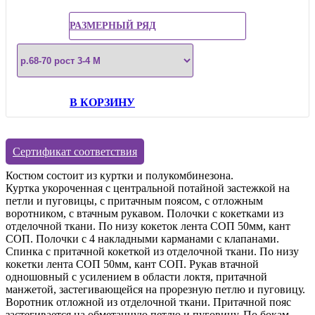
РАЗМЕРНЫЙ РЯД
В КОРЗИНУ
Сертификат соответствия
Костюм состоит из куртки и полукомбинезона.
Куртка укороченная с центральной потайной застежкой на
петли и пуговицы, с притачным поясом, с отложным
воротником, с втачным рукавом. Полочки с кокетками из
отделочной ткани. По низу кокеток лента СОП 50мм, кант
СОП. Полочки с 4 накладными карманами с клапанами.
Спинка с притачной кокеткой из отделочной ткани. По низу
кокетки лента СОП 50мм, кант СОП. Рукав втачной
одношовный с усилением в области локтя, притачной
манжетой, застегивающейся на прорезную петлю и пуговицу.
Воротник отложной из отделочной ткани. Притачной пояс
застегивается на обметанную петлю и пуговицу. По бокам