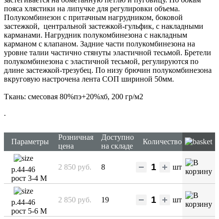
пояса хлястики на липучке для регулировки объема.
Полукомбинезон с притачным нагрудником, боковой
застежкой, центральной застежкой-гульфик, с накладными
карманами. Нагрудник полукомбинезона с накладным
карманом с клапаном. Задние части полукомбинезона на
уровне талии частично стянуты эластичной тесьмой. Бретели
полукомбинезона с эластичной тесьмой, регулируются по
длине застежкой-трезубец. По низу брючин полукомбинезона
вкруговую настрочена лента СОП шириной 50мм.
Ткань: смесовая 80%пэ+20%хб, 200 гр/м2
.
Розничная
Доступно
Параметры
Количество
цена
на складе
2 850 руб.
8
шт
р.44-46
рост 3-4 М
2 850 руб.
19
шт
р.44-46
рост 5-6 М