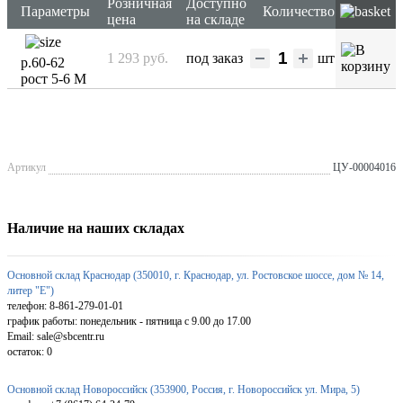
Розничная
Доступно
Параметры
Количество
цена
на складе
1 293 руб.
под заказ
шт
р.60-62
рост 5-6 М
Артикул
ЦУ-00004016
Наличие на наших складах
Основной склад Краснодар (350010, г. Краснодар, ул. Ростовское шоссе, дом № 14,
литер "Е")
телефон: 8-861-279-01-01
график работы: понедельник - пятница с 9.00 до 17.00
Email: sale@sbcentr.ru
остаток:
0
Основной склад Новороссийск (353900, Россия, г. Новороссийск ул. Мира, 5)