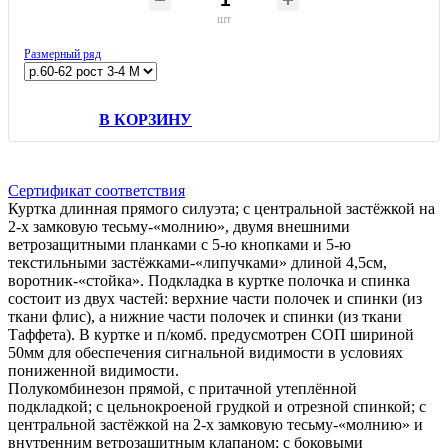
шт
Размерный ряд
В КОРЗИНУ
Сертификат соответствия
Куртка длинная прямого силуэта; с центральной застёжкой на
2-х замковую тесьму-«молнию», двумя внешними
ветрозащитными планками с 5-ю кнопками и 5-ю
текстильными застёжками-«липучками» длиной 4,5см,
воротник-«стойка». Подкладка в куртке полочка и спинка
состоит из двух частей: верхние части полочек и спинки (из
ткани флис), а нижние части полочек и спинки (из ткани
Таффета). В куртке и п/комб. предусмотрен СОП шириной
50мм для обеспечения сигнальной видимости в условиях
пониженной видимости.
Полукомбинезон прямой, с притачной утеплённой
подкладкой; с цельнокроеной грудкой и отрезной спинкой; с
центральной застёжкой на 2-х замковую тесьму-«молнию» и
внутренним ветрозащитным клапаном; с боковыми