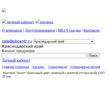
личный кабинет
корзина
О компании
|
Логотипирование
|
МЕГА скидка
|
Контакты
sale@sbcentr.ru
Краснодарский край
Каталог продукции
Личный кабинет
Главная страница
Каталог
Спецодежда
Спецодежда летняя
Костюм "Аскет" брючный цвет: зеленый с желтой отстрочкой, СОП
25 мм