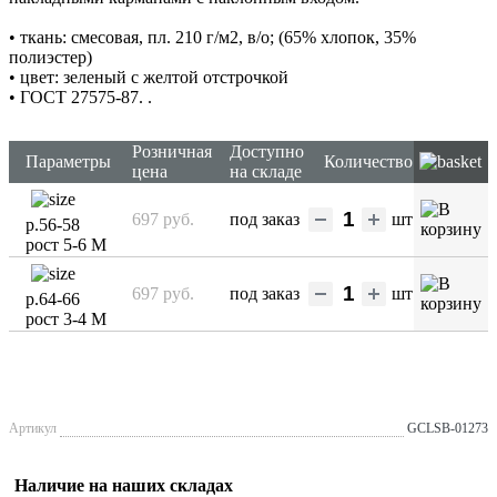
• ткань: смесовая, пл. 210 г/м2, в/о; (65% хлопок, 35%
полиэстер)
• цвет: зеленый с желтой отстрочкой
• ГОСТ 27575-87.
.
Розничная
Доступно
Параметры
Количество
цена
на складе
697 руб.
под заказ
шт
р.56-58
рост 5-6 М
697 руб.
под заказ
шт
р.64-66
рост 3-4 М
Артикул
GCLSB-01273
Наличие на наших складах