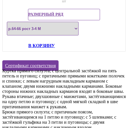
шт
РАЗМЕРНЫЙ РЯД
В КОРЗИНУ
Сертификат соответствия
Куртка прямого силуэта; с центральной застёжкой на пять
петель и пуговиц; с притачными прямыми кокетками полочек
и спинки; с левым нагрудным накладным карманом с
клапаном; двумя нижними накладными карманами. Боковые
стороны нижних накладных карманов входят в боковые швы.
Рукава втачные; двухшовные с манжетами, застёгивающимися
на одну петлю и пуговицу; с одной мягкой складкой в шве
притачивания манжет к рукавам.
Брюки прямого силуэта; с притачным поясом,
застёгивающимся на 1 петлю и пуговицу; с 5 шлевками; с
застёжкой гульфика на 3 петли и пуговицы; с двумя
накладными карманами с наклонным входом.