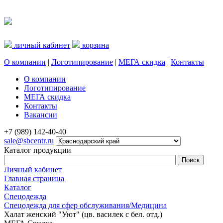
личный кабинет
корзина
О компании
|
Логотипирование
|
МЕГА скидка
|
Контакты
О компании
Логотипирование
МЕГА скидка
Контакты
Вакансии
+7 (989) 142-40-40
sale@sbcentr.ru
Каталог продукции
Личный кабинет
Главная страница
Каталог
Спецодежда
Спецодежда для сфер обслуживания/Медицина
Халат женский "Уют" (цв. василек с бел. отд.)