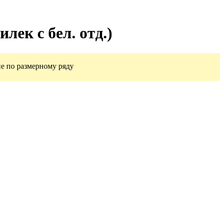
лек с бел. отд.)
е по размерному ряду
и