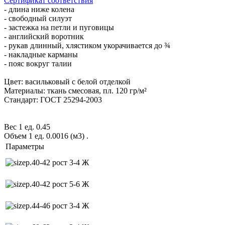
Сертификат соответствия
- длина ниже колена
- свободный силуэт
- застежка на петли и пуговицы
- английский воротник
- рукав длинный, хлястиком укорачивается до ¾
- накладные карманы
- пояс вокруг талии
Цвет: васильковый с белой отделкой
Материалы: ткань смесовая, пл. 120 гр/м²
Стандарт: ГОСТ 25294-2003
Вес 1 ед. 0.45
Объем 1 ед. 0.0016 (м3)
.
Параметры
р.40-42 рост 3-4 Ж
р.40-42 рост 5-6 Ж
р.44-46 рост 3-4 Ж