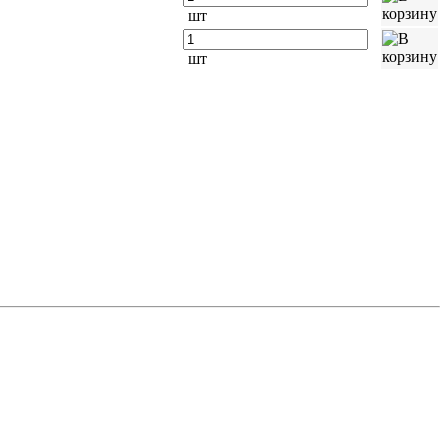
шт
шт