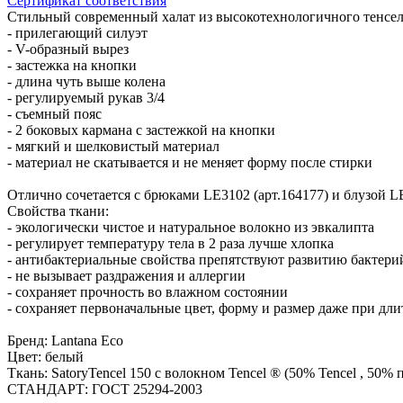
Сертификат соответствия
Стильный современный халат из высокотехнологичного тенсе
- прилегающий силуэт
- V-образный вырез
- застежка на кнопки
- длина чуть выше колена
- регулируемый рукав 3/4
- съемный пояс
- 2 боковых кармана с застежкой на кнопки
- мягкий и шелковистый материал
- материал не скатывается и не меняет форму после стирки
Отлично сочетается с брюками LE3102 (арт.164177) и блузой LE
Свойства ткани:
- экологически чистое и натуральное волокно из эвкалипта
- регулирует температуру тела в 2 раза лучше хлопка
- антибактериальные свойства препятствуют развитию бактери
- не вызывает раздражения и аллергии
- сохраняет прочность во влажном состоянии
- сохраняет первоначальные цвет, форму и размер даже при дл
Бренд: Lantana Eco
Цвет: белый
Ткань: SatoryTencel 150 с волокном Tencel ® (50% Tencel , 50% п
СТАНДАРТ: ГОСТ 25294-2003