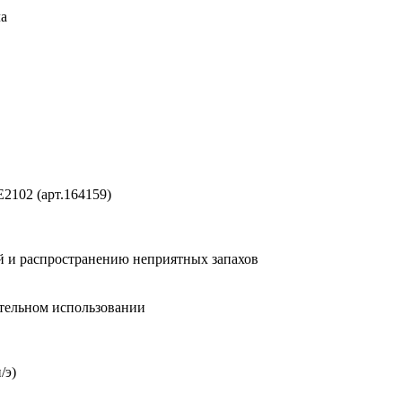
ла
2102 (арт.164159)
й и распространению неприятных запахов
ительном использовании
/э)