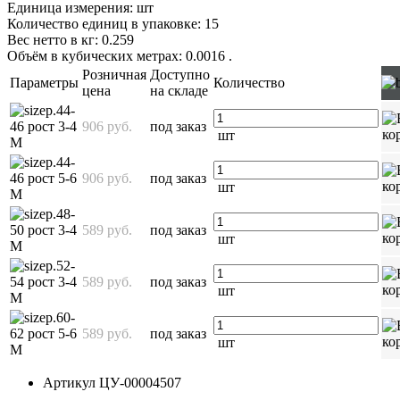
Единица измерения: шт
Количество единиц в упаковке: 15
Вес нетто в кг: 0.259
Объём в кубических метрах: 0.0016
.
Розничная
Доступно
Параметры
Количество
цена
на складе
р.44-
46 рост 3-4
906 руб.
под заказ
шт
М
р.44-
46 рост 5-6
906 руб.
под заказ
шт
М
р.48-
50 рост 3-4
589 руб.
под заказ
шт
М
р.52-
54 рост 3-4
589 руб.
под заказ
шт
М
р.60-
62 рост 5-6
589 руб.
под заказ
шт
М
Артикул
ЦУ-00004507