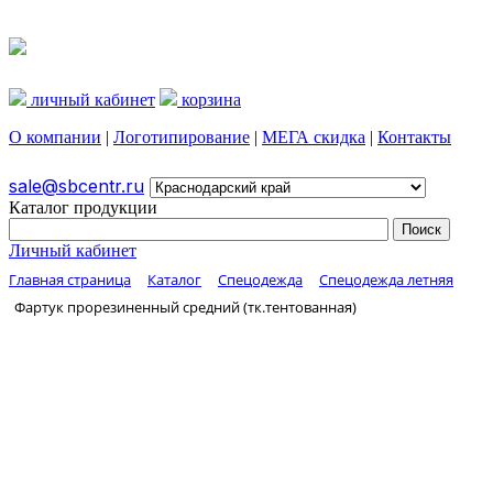
личный кабинет
корзина
О компании
|
Логотипирование
|
МЕГА скидка
|
Контакты
sale@sbcentr.ru
Каталог продукции
Личный кабинет
Главная страница
Каталог
Спецодежда
Спецодежда летняя
Фартук прорезиненный средний (тк.тентованная)