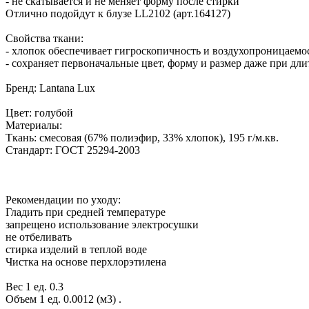
- не скатывается и не меняет форму после стирки
Отлично подойдут к блузе LL2102 (арт.164127)
Свойства ткани:
- хлопок обеспечивает гигроскопичность и воздухопроницаемо
- сохраняет первоначальные цвет, форму и размер даже при дл
Бренд: Lantana Lux
Цвет: голубой
Материалы:
Ткань: смесовая (67% полиэфир, 33% хлопок), 195 г/м.кв.
Стандарт: ГОСТ 25294-2003
Рекомендации по уходу:
Гладить при средней температуре
запрещено использование электросушки
не отбеливать
стирка изделий в теплой воде
Чистка на основе перхлорэтилена
Вес 1 ед. 0.3
Объем 1 ед. 0.0012 (м3)
.