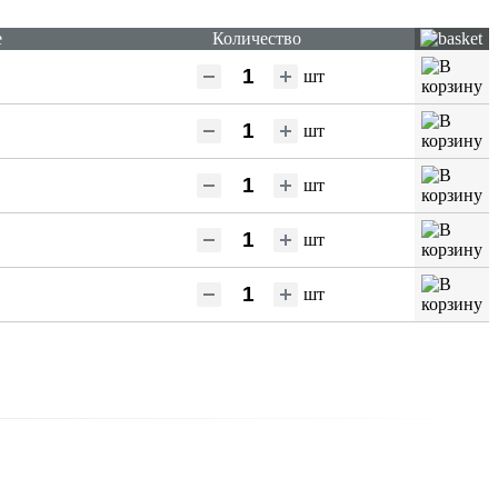
е
Количество
шт
шт
шт
шт
шт