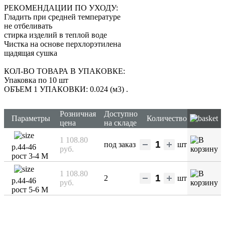
РЕКОМЕНДАЦИИ ПО УХОДУ:
Гладить при средней температуре
не отбеливать
стирка изделий в теплой воде
Чистка на основе перхлорэтилена
щадящая сушка
КОЛ-ВО ТОВАРА В УПАКОВКЕ:
Упаковка по 10 шт
ОБЪЕМ 1 УПАКОВКИ: 0.024 (м3)
.
Розничная
Доступно
Параметры
Количество
цена
на складе
1 108.80
под заказ
шт
р.44-46
руб.
рост 3-4 М
1 108.80
2
шт
р.44-46
руб.
рост 5-6 М