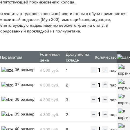
репятствующей проникновению холода.
я защиты от ударов в носочной части стопы в обуви применяется
омпозитный подносок (Мун 200), имеющий конфигурацию,
епятствующую надавливанию верхнего края на стопу, и
орудованный прокладкой из полиуретана.
Розничная
Доступно на
Параметры
Количество
цена
складе
36 размер
4 300 руб.
1
пар
37 размер
4 300 руб.
2
пар
38 размер
4 300 руб.
3
пар
39 размер
4 300 руб.
2
пар
40 размер
4 300 руб.
8
пар