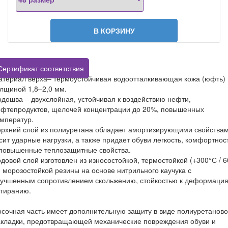
В КОРЗИНУ
Сертификат соответствия
атериал верха– термоустойчивая водоотталкивающая кожа (юфть)
лщиной 1,8–2,0 мм.
дошва – двухслойная, устойчивая к воздействию нефти,
ефтепродуктов, щелочей концентрации до 20%, повышенных
мператур.
рхний слой из полиуретана обладает амортизирующими свойствам
сит ударные нагрузки, а также придает обуви легкость, комфортнос
 повышенные теплозащитные свойства.
довой слой изготовлен из износостойкой, термостойкой (+300°С / 6
, морозостойкой резины на основе нитрильного каучука с
лучшенным сопротивлением скольжению, стойкостью к деформация
стиранию.
сочная часть имеет дополнительную защиту в виде полиуретанов
акладки, предотвращающей механические повреждения обуви и