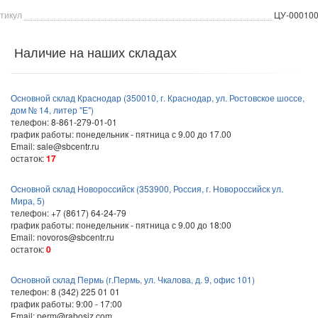
тикул
ЦУ-00010
Наличие на наших складах
Основной склад Краснодар (350010, г. Краснодар, ул. Ростовское шоссе,
дом № 14, литер "Е")
телефон: 8-861-279-01-01
график работы: понедельник - пятница с 9.00 до 17.00
Email: sale@sbcentr.ru
остаток:
17
Основной склад Новороссийск (353900, Россия, г. Новороссийск ул.
Мира, 5)
телефон: +7 (8617) 64-24-79
график работы: понедельник - пятница с 9.00 до 18:00
Email: novoros@sbcentr.ru
остаток:
0
Основной склад Пермь (г.Пермь, ул. Чкалова, д. 9, офис 101)
телефон: 8 (342) 225 01 01
график работы: 9:00 - 17:00
Email: perm@rabosiz.com