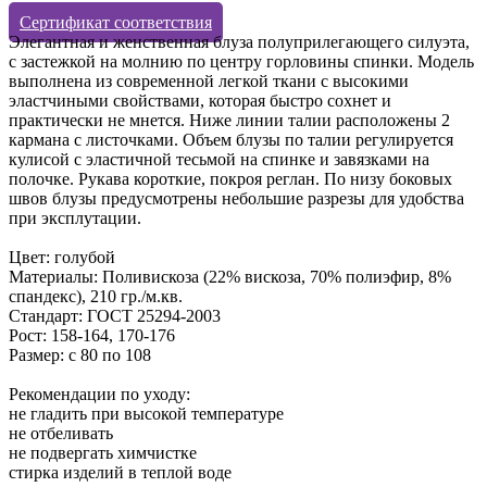
Сертификат соответствия
Элегантная и женственная блуза полуприлегающего силуэта,
с застежкой на молнию по центру горловины спинки. Модель
выполнена из современной легкой ткани с высокими
эластчиными свойствами, которая быстро сохнет и
практически не мнется. Ниже линии талии расположены 2
кармана с листочками. Объем блузы по талии регулируется
кулисой с эластичной тесьмой на спинке и завязками на
полочке. Рукава короткие, покроя реглан. По низу боковых
швов блузы предусмотрены небольшие разрезы для удобства
при эксплутации.
Цвет: голубой
Материалы: Поливискоза (22% вискоза, 70% полиэфир, 8%
спандекс), 210 гр./м.кв.
Стандарт: ГОСТ 25294-2003
Рост: 158-164, 170-176
Размер: с 80 по 108
Рекомендации по уходу:
не гладить при высокой температуре
не отбеливать
не подвергать химчистке
стирка изделий в теплой воде