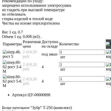
Рекомендации по уходу:
запрещено использование электросушки
не гладить при высокой температуре
не отбеливать
стирка изделий в теплой воде
Чистка на основе перхлорэтилена
Вес 1 ед. 0.7
Объем 1 ед. 0.008 (м3)
.
Розничная
Доступно
Параметры
Количество
цена
на складе
р.48,
2 419.20
под заказ
рост 5
руб.
шт
р.60-
2 419.20
62 рост 3-4
4
руб.
шт
М
р.60-
2 419.20
62 рост 5-6
4
руб.
шт
М
Артикул
ЦУ-00000898
Белье нательное "Зубр" Т-250 (комплект)